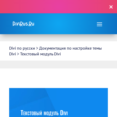
×
С Divi сделать сайт просто, как ✌…!
Divi по русски
>
Документация по настройке темы
Divi
>
Текстовый модуль Divi
Текстовый модуль Divi