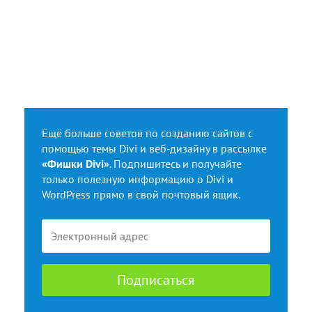
Ещё больше советов по созданию сайтов с
помощью темы Divi и веб-дизайну в рассылке
«Фишки Divi»
. Подпишитесь и получайте
только полезную информацию о Divi и
WordPress прямо в свой почтовый ящик.
Подписаться