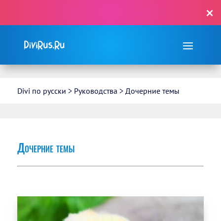
×
С Divi сделать сайт просто, как ✌…!
Divi по русски
>
Руководства
>
Дочерние темы
Дочерние темы