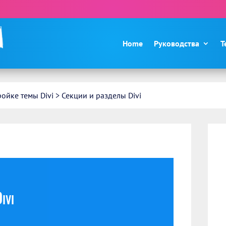
Divi сделать сайт просто, как ✌…!
Home
Руководства
Т
ойке темы Divi
>
Секции и разделы Divi
ivi