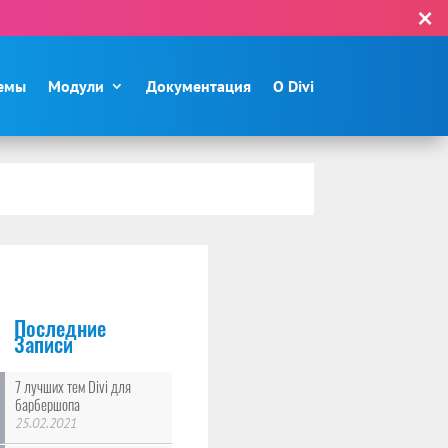
×
емы
Модули
Документация
О Divi
Последние
Записи
7 лучших тем Divi для
барбершопа
25.02.2021