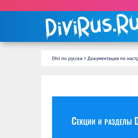
С 
Divi по русски
>
Документация по настр
Секции и разделы D