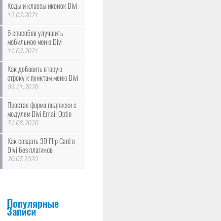
Коды и классы иконок Divi
12.02.2021
6 способов улучшить
мобильное меню Divi
11.02.2021
Как добавить вторую
строку к пунктам меню Divi
09.11.2020
Простая форма подписки с
модулем Divi Email Optin
31.08.2020
Как создать 3D Flip Card в
Divi без плагинов
20.07.2020
Популярные
Записи