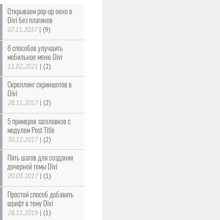
Открываем pop-up окно в
Divi без плагинов
07.11.2017
|
(9)
6 способов улучшить
мобильное меню Divi
11.02.2021
|
(2)
Скроллинг скриншотов в
Divi
28.11.2017
|
(2)
5 примеров заголовков с
модулем Post Title
30.11.2017
|
(2)
Пять шагов для создания
дочерней темы Divi
20.03.2017
|
(1)
Простой способ добавить
шрифт в тему Divi
28.11.2019
|
(1)